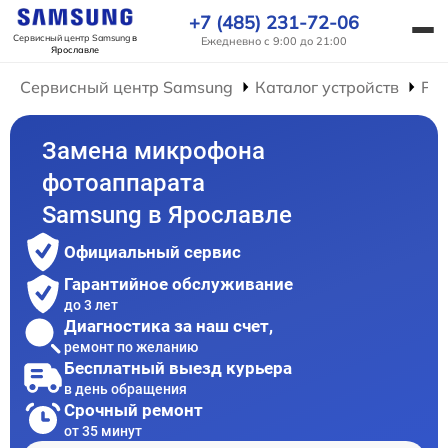
+7 (485) 231-72-06
Сервисный центр Samsung
в
Ежедневно с 9:00 до 21:00
Ярославле
Сервисный центр Samsung
Каталог устройств
Ре
Замена микрофона
фотоаппарата
Samsung в Ярославле
Официальный сервис
Гарантийное обслуживание
до 3 лет
Диагностика за наш счет,
ремонт по желанию
Бесплатный выезд курьера
в день обращения
Срочный ремонт
от 35 минут