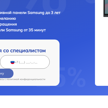
ивной панели Samsung до 3 лет
 желанию
бращения
ли Samsung от 35 минут
я со специалистом
вку
есь c
политикой конфиденциальности