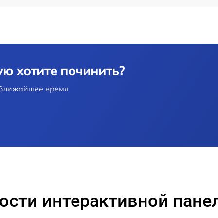
от 60 мин
от 60 мин
от 60 мин
ую хотите починить?
в ближайшее время
ости интерактивной пане