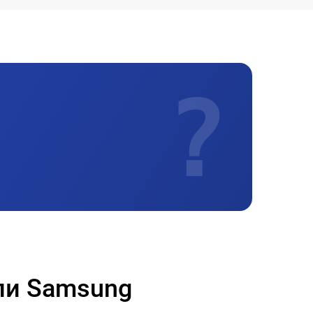
2200 р
1400 р
?
2000 р
ли Samsung