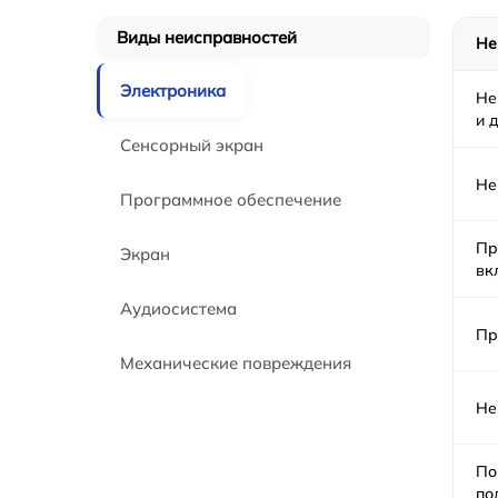
Виды неисправностей
Не
Электроника
Не
и д
Сенсорный экран
Не
Программное обеспечение
Пр
Экран
вк
Аудиосистема
Пр
Механические повреждения
Не
По
по