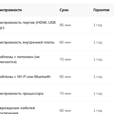
исправности
Срок
Гарантия
исправность портов (HDMI, USB
85 мин
1 год
р.)
исправность внутренней платы
80 мин
1 год
облемы с питанием (не
70 мин
1 год
лючается)
облемы с Wi-Fi или Bluetooth
85 мин
1 год
исправность процессора
70 мин
1 год
вреждение кабелей
60 мин
1 год
дключения