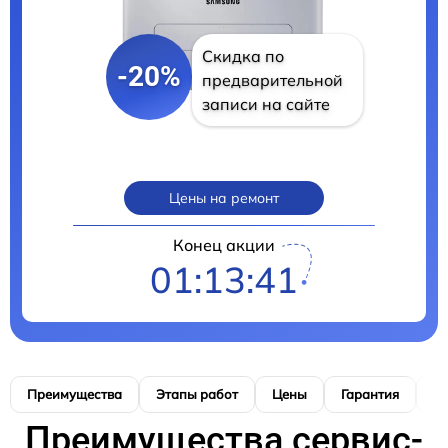
Скидка по
-20%
предварительной
записи на сайте
Цены на ремонт
Конец акции
01:13:40
Преимущества
Этапы работ
Цены
Гарантия
М
Преимущества сервис-