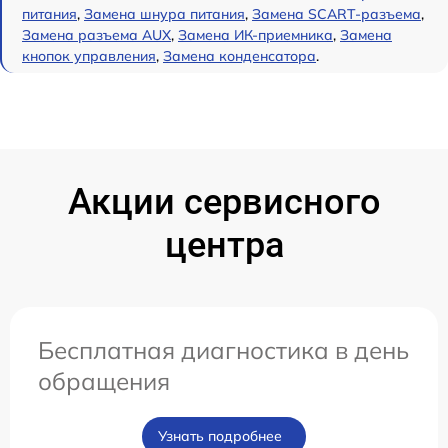
питания
,
Замена шнура питания
,
Замена SCART-разъема
,
Замена разъема AUX
,
Замена ИК-приемника
,
Замена
кнопок управления
,
Замена конденсатора
.
Акции сервисного
центра
Бесплатная диагностика в день
обращения
Узнать подробнее