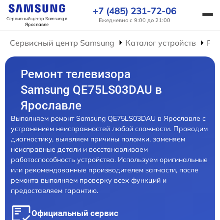
+7 (485) 231-72-06
Сервисный центр Samsung
в
Ежедневно с 9:00 до 21:00
Ярославле
Сервисный центр Samsung
Каталог устройств
Рем
Ремонт телевизора
Samsung QE75LS03DAU в
Ярославле
Выполняем ремонт Samsung QE75LS03DAU в Ярославле с
устранением неисправностей любой сложности. Проводим
диагностику, выявляем причины поломки, заменяем
неисправные детали и восстанавливаем
работоспособность устройства. Используем оригинальные
или рекомендованные производителем запчасти, после
ремонта выполняем проверку всех функций и
предоставляем гарантию.
Официальный сервис