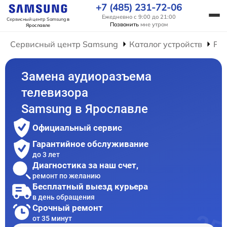
+7 (485) 231-72-06
Ежедневно с 9:00 до 21:00
Сервисный центр Samsung
в
Позвонить
мне утром
Ярославле
Сервисный центр Samsung
Каталог устройств
Рем
Замена аудиоразъема
телевизора
Samsung в Ярославле
Официальный сервис
Гарантийное обслуживание
до 3 лет
Диагностика за наш счет,
ремонт по желанию
Бесплатный выезд курьера
в день обращения
Срочный ремонт
от 35 минут