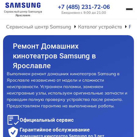
+7 (485) 231-72-06
Сервисный центр Samsung
в
Ежедневно с 9:00 до 21:00
Ярославле
Сервисный центр Samsung
Каталог устройств
Ре
Ремонт Домашних
кинотеатров Samsung в
Ярославле
Выполняем ремонт домашних кинотеатров Samsung в
Ярославле независимо от модели и сложности
неисправности. Устраняем поломки, заменяем
неисправные узлы, используем оригинальные запчасти и
проводим полную проверку устройства после ремонта.
Предоставляем гарантию на выполненные работы.
Официальный сервис
Гарантийное обслуживание
домашнего кинотеатра Samsung до 3 лет